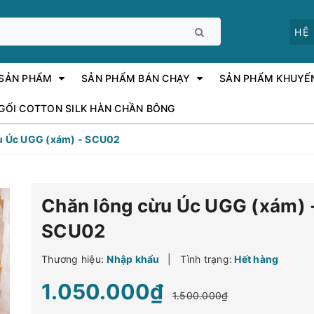
HỆ
 SẢN PHẨM
SẢN PHẨM BÁN CHẠY
SẢN PHẨM KHUYẾ
 GỐI COTTON SILK HÀN CHẦN BÔNG
u Úc UGG (xám) - SCU02
Chăn lông cừu Úc UGG (xám) 
SCU02
Thương hiệu:
Nhập khẩu
|
Tình trạng:
Hết hàng
1.050.000₫
1.500.000₫