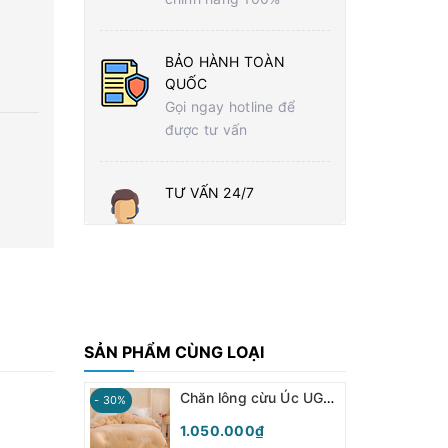
BẢO HÀNH TOÀN
QUỐC
Gọi ngay hotline để
được tư vấn
TƯ VẤN 24/7
SẢN PHẨM CÙNG LOẠI
Chăn lông cừu Úc UGG (be vàng) - SCU05
- 30%
1.050.000₫