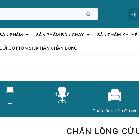
HỆ
 SẢN PHẨM
SẢN PHẨM BÁN CHẠY
SẢN PHẨM KHUYẾ
 GỐI COTTON SILK HÀN CHẦN BÔNG
Chăn lông cừu Crown
CHĂN LÔNG CỪ