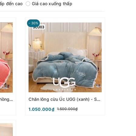
hấp đến cao
Giá cao xuống thấp
- 30%
Chăn lông cừu Úc UGG (cam hồng) - SCU04
Chăn lông cừu Úc UGG (xanh) - SCU03
1.050.000₫
1.500.000₫