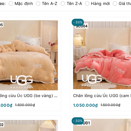
eo:
Mặc định
Tên A-Z
Tên Z-A
Hàng mới
Giá t
- 30%
Chăn lông cừu Úc UGG (be vàng) - SCU05
.000₫
1.050.000₫
1.500.000₫
1.500.000₫
- 30%