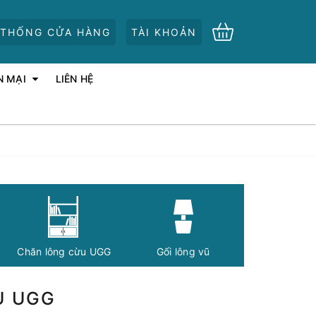
 THỐNG CỬA HÀNG
TÀI KHOẢN
N MẠI
LIÊN HỆ
Chăn lông cừu UGG
Gối lông vũ
U UGG