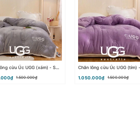
Chăn lông cừu Úc UGG (xám) - SCU02
.000₫
1.050.000₫
1.500.000₫
1.500.000₫