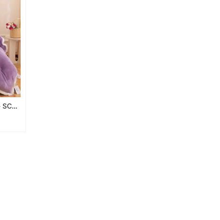
Chăn lông cừu Úc UGG (tím) - SCU01