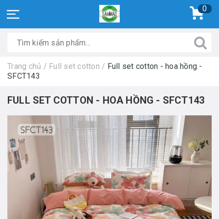
0
Trang chủ
/
Full set cotton
/
Full set cotton - hoa hồng -
SFCT143
FULL SET COTTON - HOA HỒNG - SFCT143