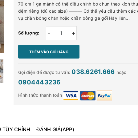
70 cm 1 ga mảnh có thể điều chỉnh bo chun theo kích th
đệm riêng (đủ các size) ——— Có thể yêu cầu thêm các 
vụ chần bông chăn hoặc chần bông ga gối Hãy liên...
-
+
Số lượng:
THÊM VÀO GIỎ HÀNG
038.6261.666
Gọi điện để được tư vấn:
hoặc
0904443236
Hình thức thanh toán
B TÙY CHỈNH
ĐÁNH GIÁ(APP)