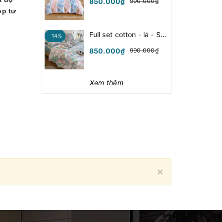
850.000₫
990.000₫
op tư
Full set cotton - lá - SFCT146
- 14%
850.000₫
990.000₫
Xem thêm
Close
×