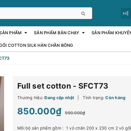
HỆ
 SẢN PHẨM
SẢN PHẨM BÁN CHẠY
SẢN PHẨM KHUYẾ
 GỐI COTTON SILK HÀN CHẦN BÔNG
FCT73
Full set cotton - SFCT73
Thương hiệu:
Đang cập nhật
|
Tình trạng:
Còn hàng
850.000₫
990.000₫
Mỗi bộ sản phẩm gồm : 1 vỏ chăn 200 x 230 cm 2 vỏ gối