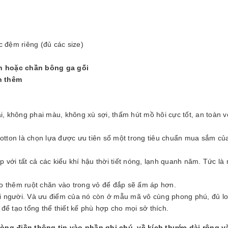
c đệm riêng (đủ các size)
n hoặc chần bông ga gối
n thêm
i, không phai màu, không xù sợi, thấm hút mồ hôi cực tốt, an toàn v
cotton là chọn lựa được ưu tiên số một trong tiêu chuẩn mua sắm củ
ợp với tất cả các kiểu khí hậu thời tiết nóng, lạnh quanh năm. Tức là
o thêm ruột chăn vào trong vỏ để đắp sẽ ấm áp hơn.
mọi người. Và ưu điểm của nó còn ở mẫu mã vô cùng phong phú, đủ lo
 để tạo tổng thể thiết kế phù hợp cho mọi sở thích.
lòng điền thông tin vào phần ghi chú, về kích thước dài rộng v