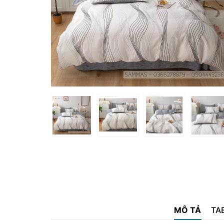
MÔ TẢ
TA