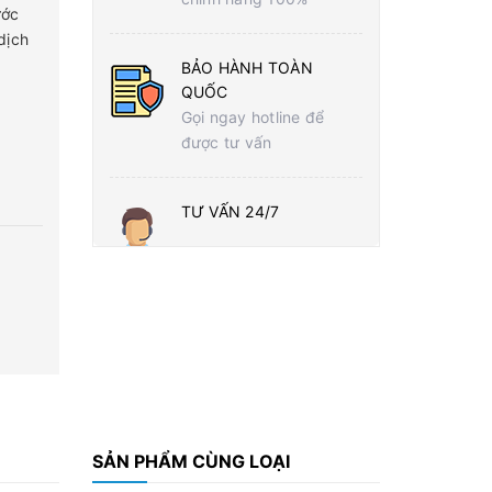
ước
dịch
BẢO HÀNH TOÀN
QUỐC
Gọi ngay hotline để
được tư vấn
TƯ VẤN 24/7
SẢN PHẨM CÙNG LOẠI