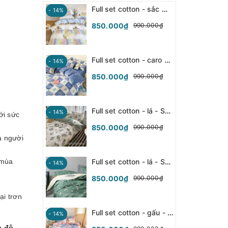
Full set cotton - sắc màu - SFCT151
- 14%
850.000₫
990.000₫
Full set cotton - caro xanh - SFCT150
- 14%
850.000₫
990.000₫
Full set cotton - lá - SFCT149
- 14%
ới sức
850.000₫
990.000₫
a người
 mùa
Full set cotton - lá - SFCT148
- 14%
850.000₫
990.000₫
ại trơn
Full set cotton - gấu - SFCT147
- 14%
à độ