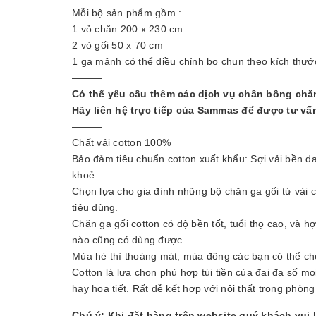
Mỗi bộ sản phẩm gồm :
1 vỏ chăn 200 x 230 cm
2 vỏ gối 50 x 70 cm
1 ga mảnh có thể điều chỉnh bo chun theo kích thướ
———
Có thể yêu cầu thêm các dịch vụ chần bông chă
Hãy liên hệ trực tiếp của Sammas để được tư vấ
———
Chất vải cotton 100%
Bảo đảm tiêu chuẩn cotton xuất khẩu: Sợi vải bền da
khoẻ.
Chọn lựa cho gia đình những bộ chăn ga gối từ vải 
tiêu dùng.
Chăn ga gối cotton có độ bền tốt, tuổi thọ cao, và h
nào cũng có dùng được.
Mùa hè thì thoáng mát, mùa đông các bạn có thể ch
Cotton là lựa chọn phù hợp túi tiền của đại đa số 
hay hoạ tiết. Rất dễ kết hợp với nội thất trong phòng
Chú ý: Khi đặt hàng trên website quý khách vui 