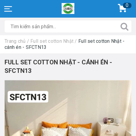
0
Trang chủ
/
Full set cotton Nhật
/
Full set cotton Nhật -
cánh én - SFCTN13
FULL SET COTTON NHẬT - CÁNH ÉN -
SFCTN13