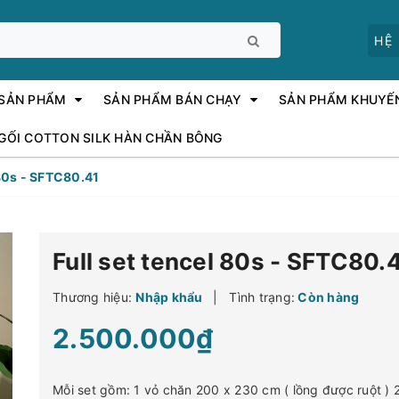
HỆ
 SẢN PHẨM
SẢN PHẨM BÁN CHẠY
SẢN PHẨM KHUYẾ
 GỐI COTTON SILK HÀN CHẦN BÔNG
 80s - SFTC80.41
Full set tencel 80s - SFTC80.
Thương hiệu:
Nhập khẩu
|
Tình trạng:
Còn hàng
2.500.000₫
Mỗi set gồm: 1 vỏ chăn 200 x 230 cm ( lồng được ruột ) 