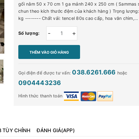
gối nằm 50 x 70 cm 1 ga mảnh 240 x 250 cm ( Sammas 
chun theo kích thước đệm của khách hàng ) Trọng lượng:
kg -------- Chất vải: tencel 80s cao cấp, hoa văn chìm,...
-
+
Số lượng:
THÊM VÀO GIỎ HÀNG
038.6261.666
Gọi điện để được tư vấn:
hoặc
0904443236
Hình thức thanh toán
B TÙY CHỈNH
ĐÁNH GIÁ(APP)