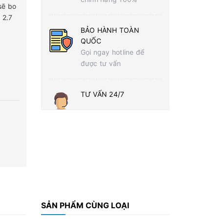
sẽ bo
 2.7
BẢO HÀNH TOÀN
QUỐC
Gọi ngay hotline để
được tư vấn
TƯ VẤN 24/7
SẢN PHẨM CÙNG LOẠI