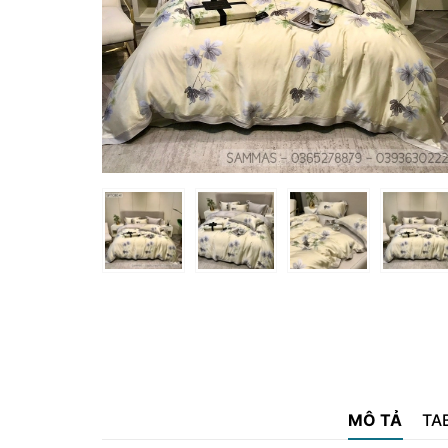
MÔ TẢ
TA