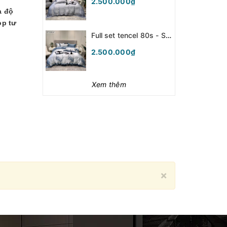
2.500.000₫
à độ
op tư
Full set tencel 80s - SFTC80.47
2.500.000₫
Xem thêm
Close
×