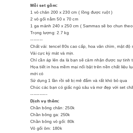
Mỗi set gồm:
1 vỏ chăn 200 x 230 cm ( lồng được ruột )
2 vỏ gối nằm 50 x 70 cm
1 ga mảnh 240 x 250 cm ( Sammas sẽ bo chun theo
Trọng lượng: 2.7 kg
--------
Chất vải: tencel 80s cao cấp, hoa văn chìm, mật độ 
Vải cực kỳ mát và mịn.
Chỉ cần áp lên da là bạn sẽ cảm nhận được sự tinh
Họa tiết in hoa mềm mại nổi bật trên nền chất liệu l
mới có
Sử dụng 1 lần rồi sẽ bị mê đắm và rất khó bỏ qua
Chúc các bạn có giấc ngủ sâu và mơ đẹp với set chăn
-----------
Dịch vụ thêm:
Chần bông chăn: 250k
Chần bông ga: 250k
Chần bông vỏ gối: 80k
Vỏ gối ôm: 180k