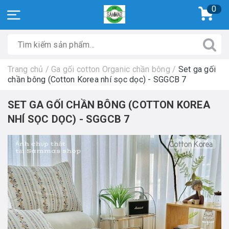
0
Trang chủ
/
Ga gối cotton Organic chần bông
/
Set ga gối
chần bông (Cotton Korea nhí sọc dọc) - SGGCB 7
SET GA GỐI CHẦN BÔNG (COTTON KOREA
NHÍ SỌC DỌC) - SGGCB 7