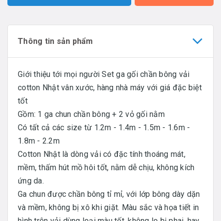
Thông tin sản phẩm
Giới thiệu tới mọi người Set ga gối chần bông vải
cotton Nhật vân xước, hàng nhà máy với giá đặc biệt
tốt
Gồm: 1 ga chun chần bông + 2 vỏ gối nằm
Có tất cả các size từ 1.2m - 1.4m - 1.5m - 1.6m -
1.8m - 2.2m
Cotton Nhật là dòng vải có đặc tính thoáng mát,
mềm, thấm hút mồ hôi tốt, nằm dễ chịu, không kích
ứng da.
Ga chun được chần bông tỉ mỉ, với lớp bông dày dặn
và mềm, không bị xô khi giặt. Màu sắc và họa tiết in
hình trên vải dùng loại màu tốt, không lo bị phai, hay