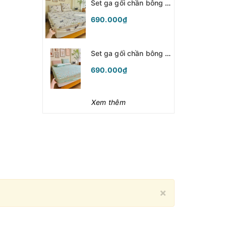
Set ga gối chần bông (Khủng long) - SGGCB342
690.000₫
Set ga gối chần bông (Bí ngô xanh mint) - SGGCB341
690.000₫
Xem thêm
Close
×