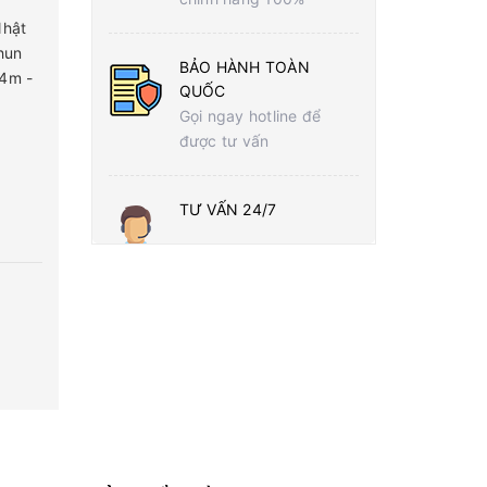
Nhật
hun
BẢO HÀNH TOÀN
.4m -
QUỐC
Gọi ngay hotline để
được tư vấn
TƯ VẤN 24/7