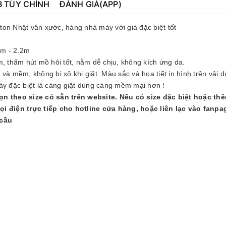
B TÙY CHỈNH
ĐÁNH GIÁ(APP)
tton Nhật vân xước, hàng nhà máy với giá đặc biệt tốt
.8m - 2.2m
, thấm hút mồ hôi tốt, nằm dễ chịu, không kích ứng da.
à mềm, không bị xô khi giặt. Màu sắc và họa tiết in hình trên vải d
ày đặc biệt là càng giặt dùng càng mềm mại hơn !
ọn theo size có sẵn trên website. Nếu có size đặc biệt hoặc th
ọi điện trực tiếp cho hotline cửa hàng, hoặc liên lạc vào fanpa
 cầu