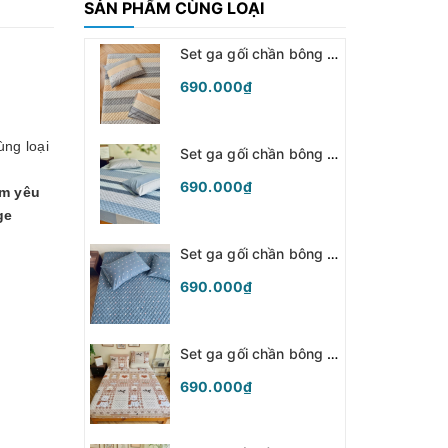
SẢN PHẨM CÙNG LOẠI
Set ga gối chần bông (Kẻ xám cam) - SGGCB346
690.000₫
ùng loại
Set ga gối chần bông (Kẻ xanh) - SGGCB345
690.000₫
êm yêu
ge
Set ga gối chần bông (Chấm bi sắc màu) - SGGCB344
690.000₫
Set ga gối chần bông (Cún khăn nâu) - SGGCB343
690.000₫