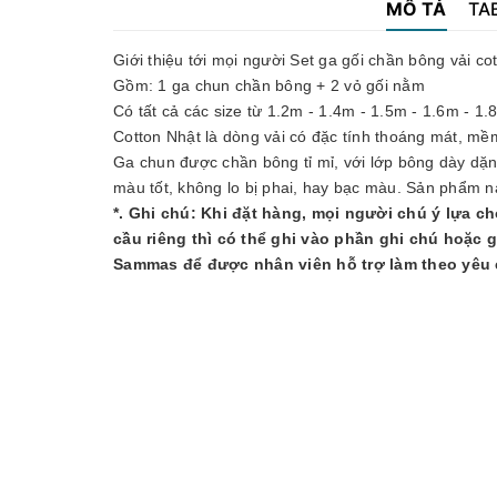
MÔ TẢ
TA
Giới thiệu tới mọi người Set ga gối chần bông vải co
Gồm: 1 ga chun chần bông + 2 vỏ gối nằm
Có tất cả các size từ 1.2m - 1.4m - 1.5m - 1.6m - 1
Cotton Nhật là dòng vải có đặc tính thoáng mát, mềm
Ga chun được chần bông tỉ mỉ, với lớp bông dày dặn v
màu tốt, không lo bị phai, hay bạc màu. Sản phẩm n
*. Ghi chú: Khi đặt hàng, mọi người chú ý lựa ch
cầu riêng thì có thể ghi vào phần ghi chú hoặc g
Sammas để được nhân viên hỗ trợ làm theo yêu