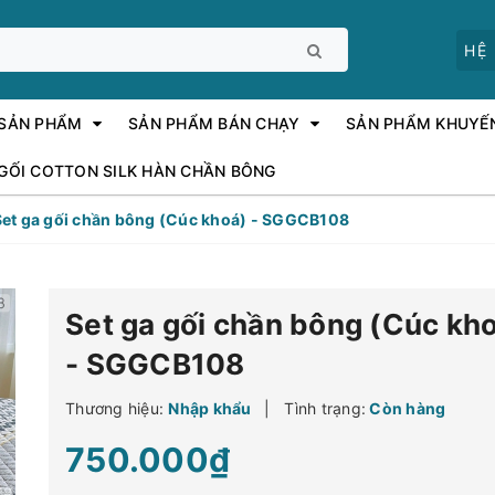
HỆ
 SẢN PHẨM
SẢN PHẨM BÁN CHẠY
SẢN PHẨM KHUYẾ
 GỐI COTTON SILK HÀN CHẦN BÔNG
Set ga gối chần bông (Cúc khoá) - SGGCB108
Set ga gối chần bông (Cúc kh
- SGGCB108
Thương hiệu:
Nhập khẩu
|
Tình trạng:
Còn hàng
750.000₫