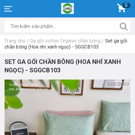
0
Trang chủ
/
Ga gối cotton Organic chần bông
/
Set ga gối
chần bông (Hoa nhí xanh ngọc) - SGGCB103
SET GA GỐI CHẦN BÔNG (HOA NHÍ XANH
NGỌC) - SGGCB103