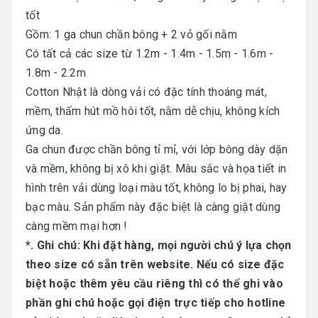
tốt
Gồm: 1 ga chun chần bông + 2 vỏ gối nằm
Có tất cả các size từ 1.2m - 1.4m - 1.5m - 1.6m -
1.8m - 2.2m
Cotton Nhật là dòng vải có đặc tính thoáng mát,
mềm, thấm hút mồ hôi tốt, nằm dễ chịu, không kích
ứng da.
Ga chun được chần bông tỉ mỉ, với lớp bông dày dặn
và mềm, không bị xô khi giặt. Màu sắc và họa tiết in
hình trên vải dùng loại màu tốt, không lo bị phai, hay
bạc màu. Sản phẩm này đặc biệt là càng giặt dùng
càng mềm mại hơn !
*. Ghi chú: Khi đặt hàng, mọi người chú ý lựa chọn
theo size có sẵn trên website. Nếu có size đặc
biệt hoặc thêm yêu cầu riêng thì có thể ghi vào
phần ghi chú hoặc gọi điện trực tiếp cho hotline