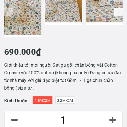
prev
690.000₫
Giới thiệu tới mọi người Set ga gối chần bông vải Cotton
Organic với 100% cotton (không pha poly) Đang có ưu đãi
từ nhà máy với giá đặc biệt tốt Gồm: - 1 ga chun chần
bông (size từ...
Kích thước
1.8MX2M
2.2MX2M