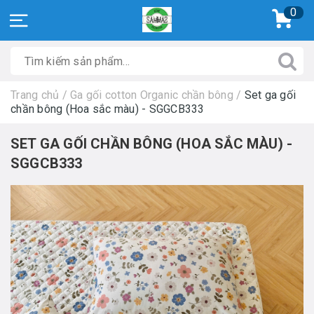
0
Trang chủ
/
Ga gối cotton Organic chần bông
/
Set ga gối
chần bông (Hoa sắc màu) - SGGCB333
SET GA GỐI CHẦN BÔNG (HOA SẮC MÀU) -
SGGCB333