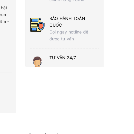
Nhật
hun
BẢO HÀNH TOÀN
.4m -
QUỐC
Gọi ngay hotline để
được tư vấn
TƯ VẤN 24/7