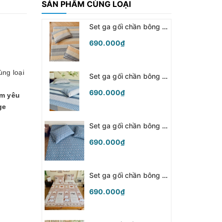
SẢN PHẨM CÙNG LOẠI
Set ga gối chần bông (Kẻ xám cam) - SGGCB346
690.000₫
ùng loại
Set ga gối chần bông (Kẻ xanh) - SGGCB345
690.000₫
êm yêu
ge
Set ga gối chần bông (Chấm bi sắc màu) - SGGCB344
690.000₫
Set ga gối chần bông (Cún khăn nâu) - SGGCB343
690.000₫