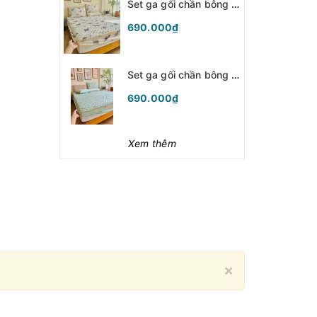
Set ga gối chần bông (Khủng long) - SGGCB342
690.000₫
Set ga gối chần bông (Bí ngô xanh mint) - SGGCB341
690.000₫
Xem thêm
Close
×