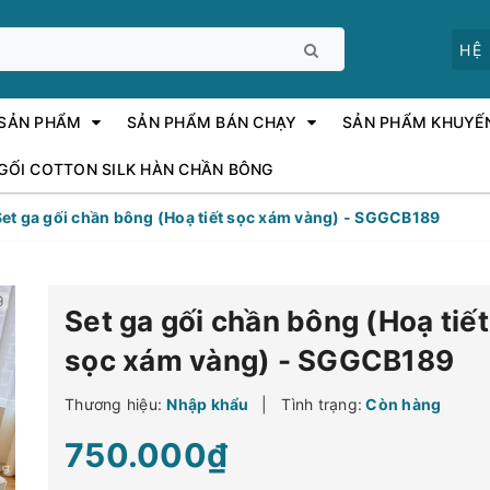
HỆ
 SẢN PHẨM
SẢN PHẨM BÁN CHẠY
SẢN PHẨM KHUYẾ
 GỐI COTTON SILK HÀN CHẦN BÔNG
et ga gối chần bông (Hoạ tiết sọc xám vàng) - SGGCB189
Set ga gối chần bông (Hoạ tiết
sọc xám vàng) - SGGCB189
Thương hiệu:
Nhập khẩu
|
Tình trạng:
Còn hàng
750.000₫