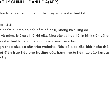
B TÙY CHỈNH
ĐÁNH GIÁ(APP)
tton Nhật vân xước, hàng nhà máy với giá đặc biệt tốt
.8m - 2.2m
, thấm hút mồ hôi tốt, nằm dễ chịu, không kích ứng da.
à mềm, không bị xô khi giặt. Màu sắc và họa tiết in hình trên vải d
ày đặc biệt là càng giặt dùng càng mềm mại hơn !
ọn theo size có sẵn trên website. Nếu có size đặc biệt hoặc th
ọi điện trực tiếp cho hotline cửa hàng, hoặc liên lạc vào fanpa
 cầu