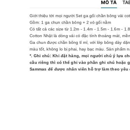
MÔ TẢ
TA
Giới thiệu tới mọi người Set ga gối chần bông vải co
Gồm: 1 ga chun chần bông + 2 vỏ gối nằm
Có tất cả các size từ 1.2m - 1.4m - 1.5m - 1.6m - 1
Cotton Nhật là dòng vải có đặc tính thoáng mát, mềm
Ga chun được chần bông tỉ mỉ, với lớp bông dày dặn v
màu tốt, không lo bị phai, hay bạc màu. Sản phẩm n
*. Ghi chú: Khi đặt hàng, mọi người chú ý lựa ch
cầu riêng thì có thể ghi vào phần ghi chú hoặc g
Sammas để được nhân viên hỗ trợ làm theo yêu