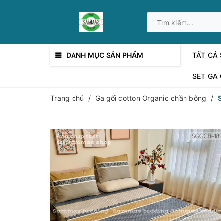
DANH MỤC SẢN PHẨM
TẤT CẢ
SET GA
Trang chủ
/
Ga gối cotton Organic chần bông
/
S