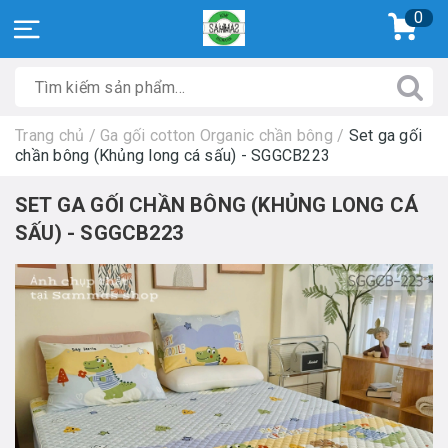
0
Trang chủ
/
Ga gối cotton Organic chần bông
/
Set ga gối
chần bông (Khủng long cá sấu) - SGGCB223
SET GA GỐI CHẦN BÔNG (KHỦNG LONG CÁ
SẤU) - SGGCB223