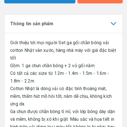
Thông tin sản phẩm
Giới thiệu tới mọi người Set ga gối chần bông vải
cotton Nhật vân xước, hàng nhà máy với giá đặc biệt
tốt
Gồm: 1 ga chun chần bông + 2 vỏ gối nằm
Có tất cả các size từ 1.2m - 1.4m - 1.5m - 1.6m -
1.8m - 2.2m
Cotton Nhật là dòng vải có đặc tính thoáng mát,
mềm, thấm hút mồ hôi tốt, nằm dễ chịu, không kích
ứng da.
Ga chun được chần bông tỉ mỉ, với lớp bông dày dặn
và mềm, không bị xô khi giặt. Màu sắc và họa tiết in
hình trên vải dùng loại màu tốt, không lo bị phai, hay