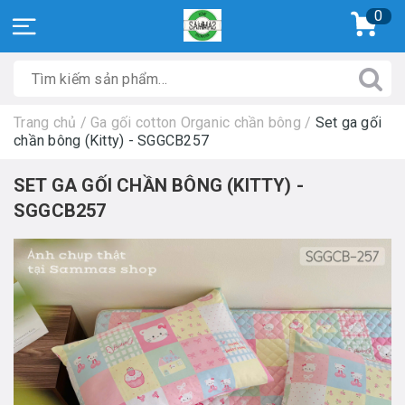
0
Trang chủ
/
Ga gối cotton Organic chần bông
/
Set ga gối
chần bông (Kitty) - SGGCB257
SET GA GỐI CHẦN BÔNG (KITTY) -
SGGCB257