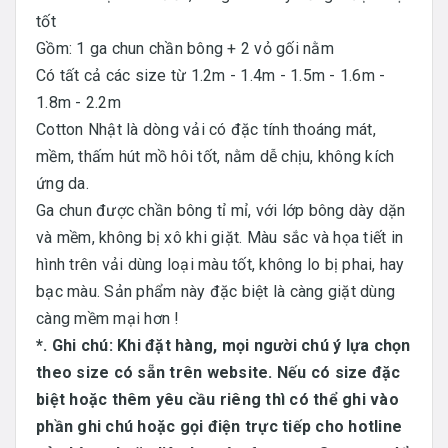
tốt
Gồm: 1 ga chun chần bông + 2 vỏ gối nằm
Có tất cả các size từ 1.2m - 1.4m - 1.5m - 1.6m -
1.8m - 2.2m
Cotton Nhật là dòng vải có đặc tính thoáng mát,
mềm, thấm hút mồ hôi tốt, nằm dễ chịu, không kích
ứng da.
Ga chun được chần bông tỉ mỉ, với lớp bông dày dặn
và mềm, không bị xô khi giặt. Màu sắc và họa tiết in
hình trên vải dùng loại màu tốt, không lo bị phai, hay
bạc màu. Sản phẩm này đặc biệt là càng giặt dùng
càng mềm mại hơn !
*. Ghi chú: Khi đặt hàng, mọi người chú ý lựa chọn
theo size có sẵn trên website. Nếu có size đặc
biệt hoặc thêm yêu cầu riêng thì có thể ghi vào
phần ghi chú hoặc gọi điện trực tiếp cho hotline