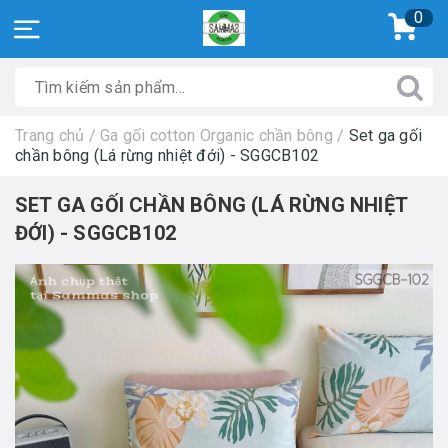
0
Trang chủ
/
Ga gối cotton Organic chần bông
/
Set ga gối
chần bông (Lá rừng nhiệt đới) - SGGCB102
SET GA GỐI CHẦN BÔNG (LÁ RỪNG NHIỆT
ĐỚI) - SGGCB102