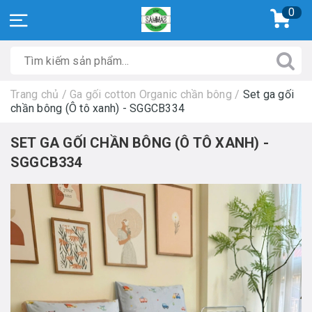
0
Trang chủ
/
Ga gối cotton Organic chần bông
/
Set ga gối
chần bông (Ô tô xanh) - SGGCB334
SET GA GỐI CHẦN BÔNG (Ô TÔ XANH) -
SGGCB334