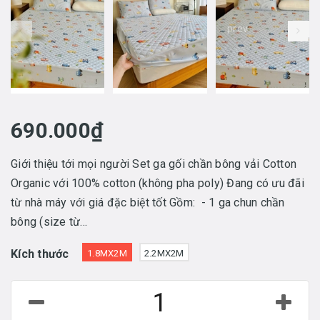
prev
690.000₫
Giới thiệu tới mọi người Set ga gối chần bông vải Cotton
Organic với 100% cotton (không pha poly) Đang có ưu đãi
từ nhà máy với giá đặc biệt tốt Gồm: - 1 ga chun chần
bông (size từ...
Kích thước
1.8MX2M
2.2MX2M