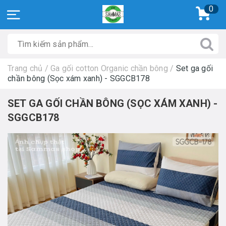
0
Trang chủ
/
Ga gối cotton Organic chần bông
/
Set ga gối
chần bông (Sọc xám xanh) - SGGCB178
SET GA GỐI CHẦN BÔNG (SỌC XÁM XANH) -
SGGCB178