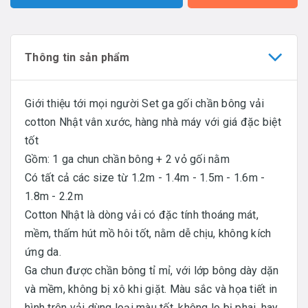
Thông tin sản phẩm
Giới thiệu tới mọi người Set ga gối chần bông vải
cotton Nhật vân xước, hàng nhà máy với giá đặc biệt
tốt
Gồm: 1 ga chun chần bông + 2 vỏ gối nằm
Có tất cả các size từ 1.2m - 1.4m - 1.5m - 1.6m -
1.8m - 2.2m
Cotton Nhật là dòng vải có đặc tính thoáng mát,
mềm, thấm hút mồ hôi tốt, nằm dễ chịu, không kích
ứng da.
Ga chun được chần bông tỉ mỉ, với lớp bông dày dặn
và mềm, không bị xô khi giặt. Màu sắc và họa tiết in
hình trên vải dùng loại màu tốt, không lo bị phai, hay