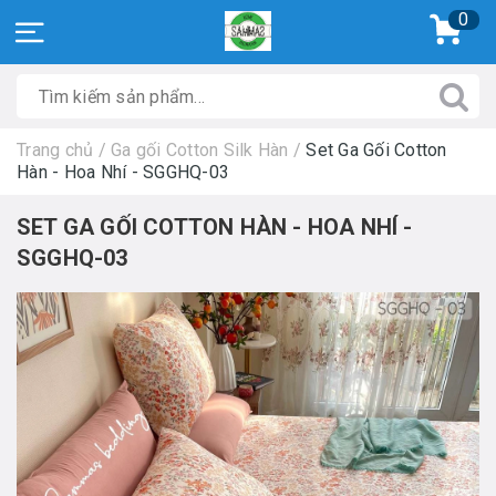
0
Trang chủ
/
Ga gối Cotton Silk Hàn
/
Set Ga Gối Cotton
Hàn - Hoa Nhí - SGGHQ-03
SET GA GỐI COTTON HÀN - HOA NHÍ -
SGGHQ-03