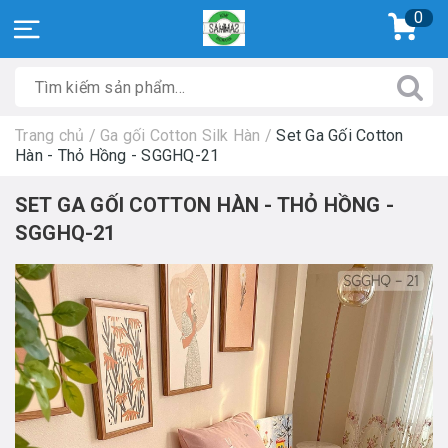
0
Trang chủ
/
Ga gối Cotton Silk Hàn
/
Set Ga Gối Cotton
Hàn - Thỏ Hồng - SGGHQ-21
SET GA GỐI COTTON HÀN - THỎ HỒNG -
SGGHQ-21