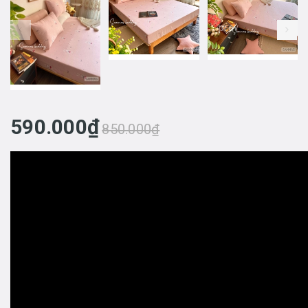
prev
590.000₫
850.000₫