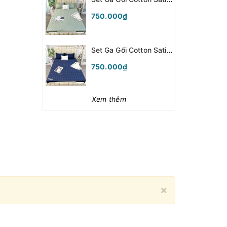
750.000₫
Set Ga Gối Cotton Satin LV -Navy - SGGLV09
750.000₫
Xem thêm
Close
×