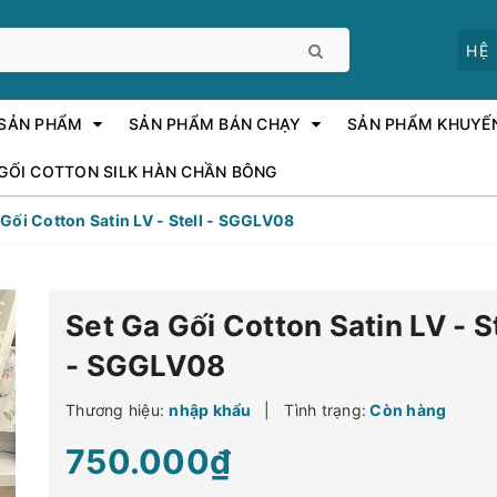
HỆ
 SẢN PHẨM
SẢN PHẨM BÁN CHẠY
SẢN PHẨM KHUYẾ
 GỐI COTTON SILK HÀN CHẦN BÔNG
 Gối Cotton Satin LV - Stell - SGGLV08
Set Ga Gối Cotton Satin LV - St
- SGGLV08
Thương hiệu:
nhập khẩu
|
Tình trạng:
Còn hàng
750.000₫