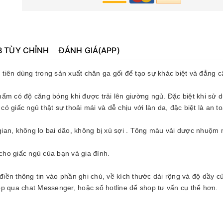
B TÙY CHỈNH
ĐÁNH GIÁ(APP)
u tiên dùng trong sản xuất chăn ga gối để tạo sự khác biệt và đẳng 
 phẩm có độ căng bóng khi được trải lên giường ngủ. Đặc biệt khi sử 
có giấc ngủ thật sự thoải mái và dễ chịu với làn da, đặc biệt là an t
 gian, không lo bai dão, không bị xù sợi . Tông màu vải dược nhuộm 
ho giấc ngủ của bạn và gia đình.
 điền thông tin vào phần ghi chú, về kích thước dài rộng và độ dầy 
p qua chat Messenger, hoặc số hotline để shop tư vấn cụ thể hơn.