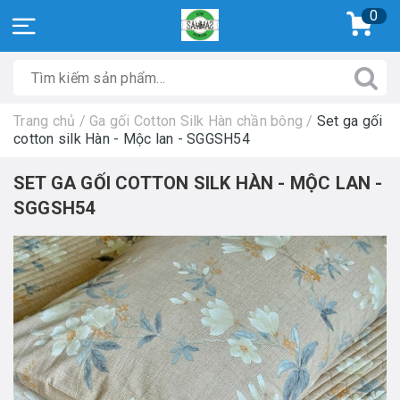
0
Trang chủ
/
Ga gối Cotton Silk Hàn chần bông
/
Set ga gối
cotton silk Hàn - Mộc lan - SGGSH54
SET GA GỐI COTTON SILK HÀN - MỘC LAN -
SGGSH54