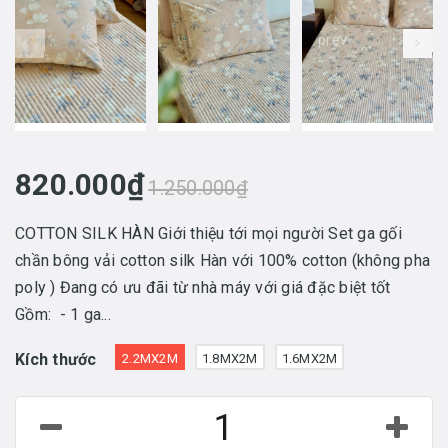
prev
820.000₫
1.250.000₫
COTTON SILK HÀN Giới thiệu tới mọi người Set ga gối
chần bông vải cotton silk Hàn với 100% cotton (không pha
poly ) Đang có ưu đãi từ nhà máy với giá đặc biệt tốt
Gồm: - 1 ga...
Kích thước
2.2MX2M
1.8MX2M
1.6MX2M