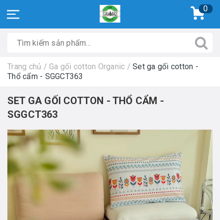
0
Trang chủ
/
Ga gối cotton Organic
/
Set ga gối cotton -
Thổ cẩm - SGGCT363
SET GA GỐI COTTON - THỔ CẨM -
SGGCT363