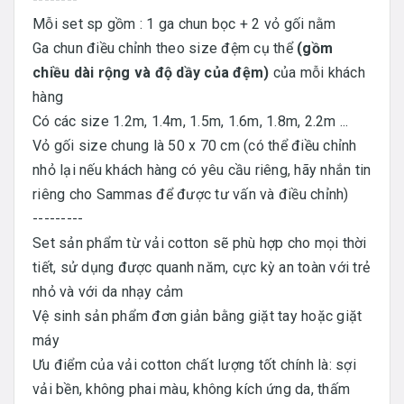
Mỗi set sp gồm : 1 ga chun bọc + 2 vỏ gối nằm
Ga chun điều chỉnh theo size đệm cụ thể
(gồm
chiều dài rộng và độ dầy của đệm)
của mỗi khách
hàng
Có các size 1.2m, 1.4m, 1.5m, 1.6m, 1.8m, 2.2m ...
Vỏ gối size chung là 50 x 70 cm (có thể điều chỉnh
nhỏ lại nếu khách hàng có yêu cầu riêng, hãy nhắn tin
riêng cho Sammas để được tư vấn và điều chỉnh)
---------
Set sản phẩm từ vải cotton sẽ phù hợp cho mọi thời
tiết, sử dụng được quanh năm, cực kỳ an toàn với trẻ
nhỏ và với da nhạy cảm
Vệ sinh sản phẩm đơn giản bằng giặt tay hoặc giặt
máy
Ưu điểm của vải cotton chất lượng tốt chính là: sợi
vải bền, không phai màu, không kích ứng da, thấm