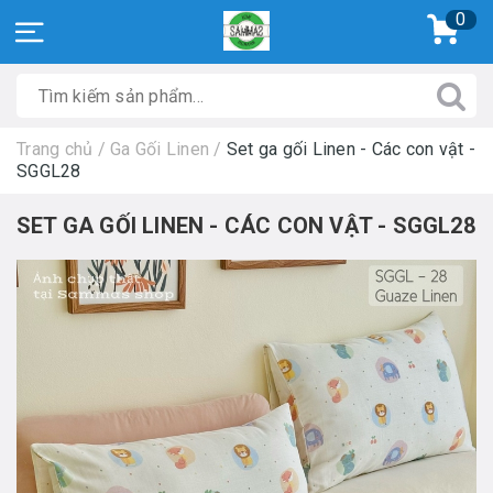
0
Trang chủ
/
Ga Gối Linen
/
Set ga gối Linen - Các con vật -
SGGL28
SET GA GỐI LINEN - CÁC CON VẬT - SGGL28