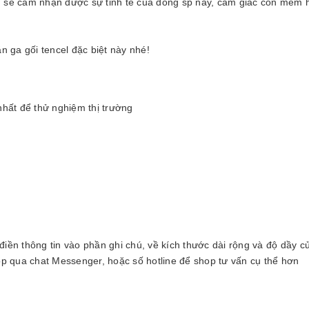
ạn sẽ cảm nhận được sự tinh tế của dòng sp này, cảm giác còn mềm 
 ga gối tencel đặc biệt này nhé!
hất để thử nghiệm thị trường
 điền thông tin vào phần ghi chú, về kích thước dài rộng và độ dầy 
p qua chat Messenger, hoặc số hotline để shop tư vấn cụ thể hơn