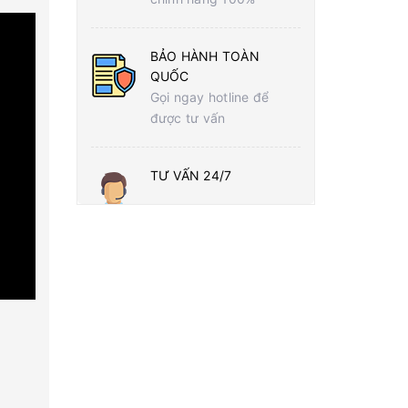
BẢO HÀNH TOÀN
QUỐC
Gọi ngay hotline để
được tư vấn
TƯ VẤN 24/7