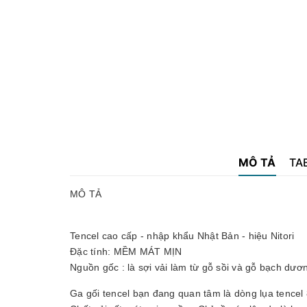
MÔ TẢ
TA
MÔ TẢ
Tencel cao cấp - nhập khẩu Nhật Bản - hiệu Nitori
Đặc tính: MỀM MÁT MỊN
Nguồn gốc : là sợi vải làm từ gỗ sồi và gỗ bạch dươn
Ga gối tencel bạn đang quan tâm là dòng lụa tencel