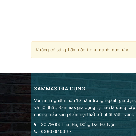
Không có sản phẩm nào trong danh mục này.
SAMMAS GIA DỤNG
Với kinh nghiệm hơn 10 năm trong ngành gia dụn
và nội thất, Sammas gia dụng tự hào là cung cấp
những mẫu sản phẩm nội thất tốt nhất Việt Nam.
Số 79/98 Thái Hà, Đống Đa, Hà Nội
0386261666
-