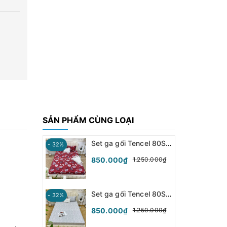
SẢN PHẨM CÙNG LOẠI
Set ga gối Tencel 80S - Hoa Đỏ - SGGT80-033
- 32%
850.000₫
1.250.000₫
Set ga gối Tencel 80S - Hoa Tiết - SGGT80-032
- 32%
850.000₫
1.250.000₫