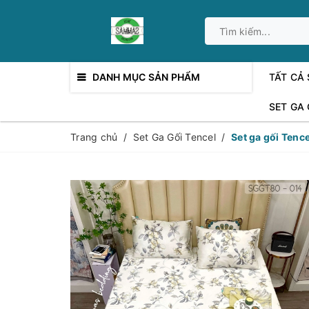
DANH MỤC SẢN PHẨM
TẤT CẢ
SET GA
Trang chủ
/
Set Ga Gối Tencel
/
Set ga gối Tenc