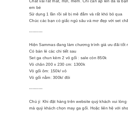
Chất vải rất mát, mịn, mềm. Chỉ cần áp lên da là b
em bé
Sử dụng 1 lần rồi sẽ bị mê đắm và rất khó bỏ qua
Chúc các bạn có giấc ngủ sâu và mơ đẹp với set chăn
---------
Hiện Sammas đang làm chương trình giá ưu đãi tốt n
Có bán lẻ các chi tiết sau
Set ga chun kèm 2 vỏ gối : sale còn 850k
Vỏ chăn 200 x 230 cm: 1300k
Vỏ gối ôm: 150k/ vỏ
Vỏ gối nằm: 300k/ đôi
---------
Chú ý: Khi đặt hàng trên website quý khách vui lòng
mà quý khách chọn may ga gối. Hoặc liên hệ với sho