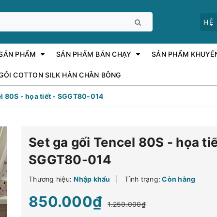
HỆ
 SẢN PHẨM
SẢN PHẨM BÁN CHẠY
SẢN PHẨM KHUYẾ
 GỐI COTTON SILK HÀN CHẦN BÔNG
el 80S - họa tiết - SGGT80-014
Set ga gối Tencel 80S - họa tiế
SGGT80-014
Thương hiệu:
Nhập khẩu
|
Tình trạng:
Còn hàng
850.000₫
1.250.000₫