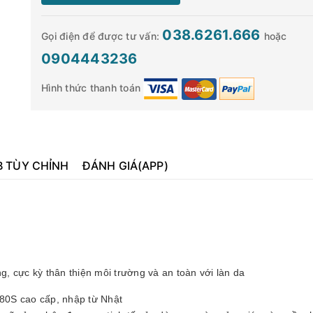
038.6261.666
Gọi điện để được tư vấn:
hoặc
0904443236
Hình thức thanh toán
B TÙY CHỈNH
ĐÁNH GIÁ(APP)
g, cực kỳ thân thiện môi trường và an toàn với làn da
 80S cao cấp, nhập từ Nhật