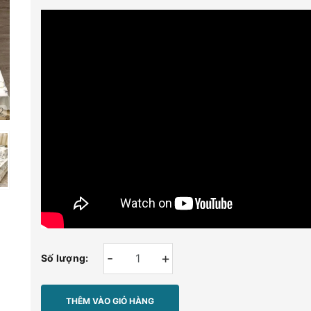
-
+
Số lượng:
THÊM VÀO GIỎ HÀNG