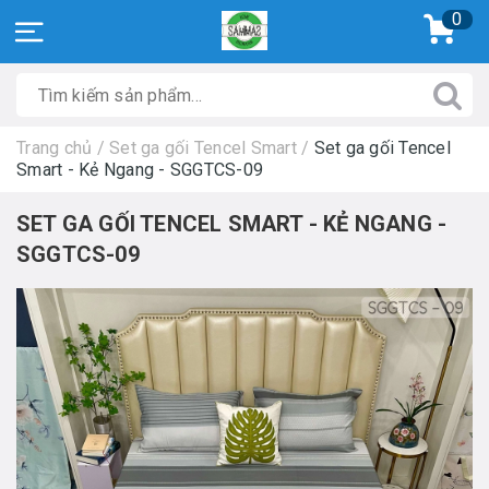
0
Trang chủ
/
Set ga gối Tencel Smart
/
Set ga gối Tencel
Smart - Kẻ Ngang - SGGTCS-09
SET GA GỐI TENCEL SMART - KẺ NGANG -
SGGTCS-09