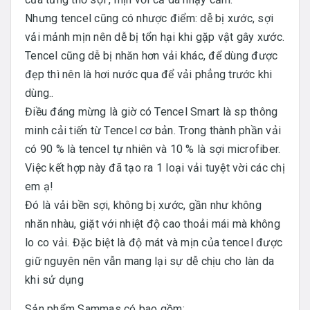
Nhưng tencel cũng có nhược điểm: dễ bị xước, sợi
vải mảnh mịn nên dễ bị tổn hại khi gặp vật gây xước.
Tencel cũng dễ bị nhăn hơn vải khác, để dùng được
đẹp thì nên là hơi nước qua để vải phẳng trước khi
dùng..
Điều đáng mừng là giờ có Tencel Smart là sp thông
minh cải tiến từ Tencel cơ bản. Trong thành phần vải
có 90 % là tencel tự nhiên và 10 % là sợi microfiber.
Việc kết hợp này đã tạo ra 1 loại vải tuyệt vời các chị
em ạ!
Đó là vải bền sợi, không bị xước, gần như không
nhăn nhàu, giặt với nhiệt độ cao thoải mái mà không
lo co vải. Đặc biệt là độ mát và mịn của tencel được
giữ nguyên nên vẫn mang lại sự dễ chịu cho làn da
khi sử dụng
Sản phẩm Sammas có bao gồm: