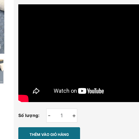
-
+
Số lượng:
THÊM VÀO GIỎ HÀNG