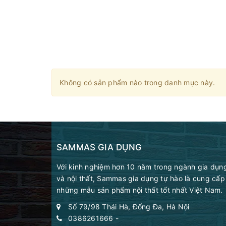
Không có sản phẩm nào trong danh mục này.
SAMMAS GIA DỤNG
Với kinh nghiệm hơn 10 năm trong ngành gia dụn
và nội thất, Sammas gia dụng tự hào là cung cấp
những mẫu sản phẩm nội thất tốt nhất Việt Nam.
Số 79/98 Thái Hà, Đống Đa, Hà Nội
0386261666
-