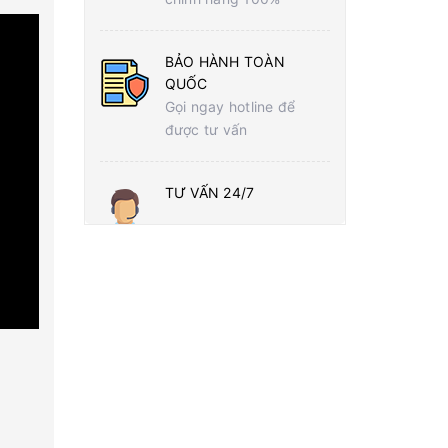
BẢO HÀNH TOÀN
QUỐC
Gọi ngay hotline để
được tư vấn
TƯ VẤN 24/7