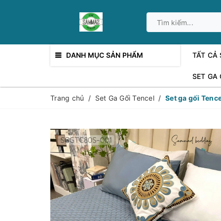
DANH MỤC SẢN PHẨM
TẤT CẢ
SET GA
Trang chủ
/
Set Ga Gối Tencel
/
Set ga gối Ten