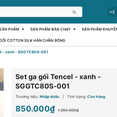
HỆ
 SẢN PHẨM
SẢN PHẨM BÁN CHẠY
SẢN PHẨM KHUYẾ
 GỐI COTTON SILK HÀN CHẦN BÔNG
cel - xanh - SGGTC80S-001
Set ga gối Tencel - xanh -
SGGTC80S-001
Thương hiệu:
Nhập khẩu
|
Tình trạng:
Còn hàng
850.000₫
1.250.000₫