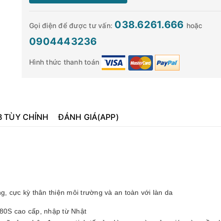
038.6261.666
Gọi điện để được tư vấn:
hoặc
0904443236
Hình thức thanh toán
B TÙY CHỈNH
ĐÁNH GIÁ(APP)
g, cực kỳ thân thiện môi trường và an toàn với làn da
 80S cao cấp, nhập từ Nhật