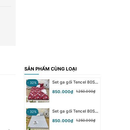
SẢN PHẨM CÙNG LOẠI
Set ga gối Tencel 80S - Hoa Đỏ - SGGT80-033
- 32%
850.000₫
1.250.000₫
Set ga gối Tencel 80S - Hoa Tiết - SGGT80-032
- 32%
850.000₫
1.250.000₫