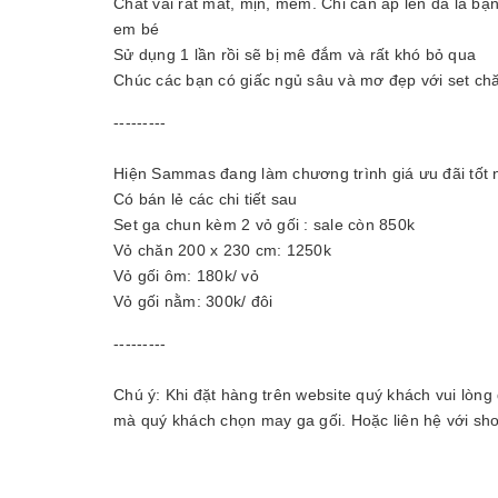
Chất vải rất mát, mịn, mềm. Chỉ cần áp lên da là b
em bé
Sử dụng 1 lần rồi sẽ bị mê đắm và rất khó bỏ qua
Chúc các bạn có giấc ngủ sâu và mơ đẹp với set chăn
---------
Hiện Sammas đang làm chương trình giá ưu đãi tốt n
Có bán lẻ các chi tiết sau
Set ga chun kèm 2 vỏ gối : sale còn 850k
Vỏ chăn 200 x 230 cm: 1250k
Vỏ gối ôm: 180k/ vỏ
Vỏ gối nằm: 300k/ đôi
---------
Chú ý: Khi đặt hàng trên website quý khách vui lòng
mà quý khách chọn may ga gối. Hoặc liên hệ với sho