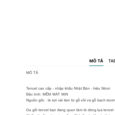
MÔ TẢ
TA
MÔ TẢ
Tencel cao cấp - nhập khẩu Nhật Bản - hiệu Nitori
Đặc tính: MỀM MÁT MỊN
Nguồn gốc : là sợi vải làm từ gỗ sồi và gỗ bạch dươn
Ga gối tencel bạn đang quan tâm là dòng lụa tencel