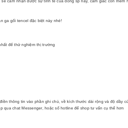
ạn sẽ cảm nhận được sự tinh tế của dòng sp này, cảm giác còn mềm 
 ga gối tencel đặc biệt này nhé!
hất để thử nghiệm thị trường
 điền thông tin vào phần ghi chú, về kích thước dài rộng và độ dầy 
p qua chat Messenger, hoặc số hotline để shop tư vấn cụ thể hơn