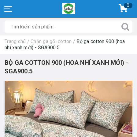
0
Trang chủ
/
Chăn ga gối cotton
/
Bộ ga cotton 900 (hoa
nhí xanh mới) - SGA900.5
BỘ GA COTTON 900 (HOA NHÍ XANH MỚI) -
SGA900.5