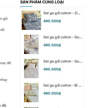
SẢN PHẨM CÙNG LOẠI
Set ga gối cotton - Zíc zắc xám- SGGCT368
i gối
490.000₫
hất
Set ga gối cotton - Quilt tím - SGGCT367
490.000₫
Set ga gối cotton - Quilt hồng - SGGCT366
mmas để
490.000₫
 nhạy
Set ga gối cotton - Bí ngô xanh - SGGCT365
490.000₫
à độ