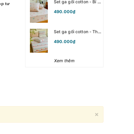
Set ga gối cotton - Bí ngô hồng - SGGCT364
op tư
490.000₫
Set ga gối cotton - Thổ cẩm - SGGCT363
490.000₫
Xem thêm
Close
×