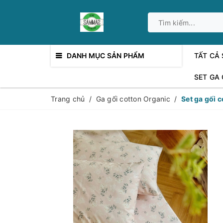
DANH MỤC SẢN PHẨM
TẤT CẢ
SET GA
Trang chủ
/
Ga gối cotton Organic
/
Set ga gối 