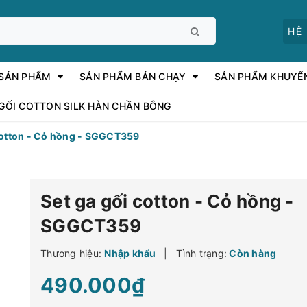
HỆ
 SẢN PHẨM
SẢN PHẨM BÁN CHẠY
SẢN PHẨM KHUYẾ
 GỐI COTTON SILK HÀN CHẦN BÔNG
cotton - Cỏ hồng - SGGCT359
Set ga gối cotton - Cỏ hồng -
SGGCT359
Thương hiệu:
Nhập khẩu
|
Tình trạng:
Còn hàng
490.000₫