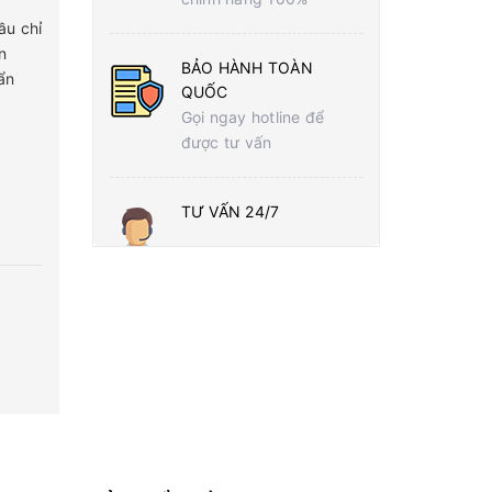
ầu chỉ
n
BẢO HÀNH TOÀN
ẩn
QUỐC
Gọi ngay hotline để
được tư vấn
TƯ VẤN 24/7