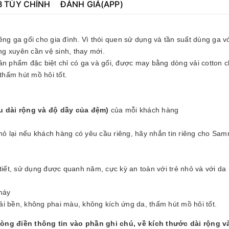
B TÙY CHỈNH
ĐÁNH GIÁ(APP)
ng ga gối cho gia đình. Vì thói quen sử dụng và tần suất dùng ga vớ
g xuyên cần vệ sinh, thay mới.
 phẩm đặc biệt chỉ có ga và gối, được may bằng dòng vải cotton c
thấm hút mồ hôi tốt.
u dài rộng và độ dầy của đệm)
của mỗi khách hàng
nhỏ lại nếu khách hàng có yêu cầu riêng, hãy nhắn tin riêng cho Sa
tiết, sử dụng được quanh năm, cực kỳ an toàn với trẻ nhỏ và với da
máy
vải bền, không phai màu, không kích ứng da, thấm hút mồ hôi tốt.
lòng điền thông tin vào phần ghi chú, về kích thước dài rộng v