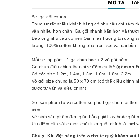
MÔ TẢ
TA
Set ga gối cotton
Thực sự rất nhiều khách hàng có nhu cầu chỉ sắm riê
vẫn nhiều hơn chăn. Ga gối nhanh bẩn hơn và thườn
Đáp ứng nhu cầu đó nên Sammas hướng tới dòng sản
lượng, 100% cotton không pha trộn, sợi vải dai bền, 
--------
Mỗi set sp gồm : 1 ga chun bọc + 2 vỏ gối nằm
Ga chun điều chỉnh theo size đệm cụ thể
(gồm chiề
Có các size 1.2m, 1.4m, 1.5m, 1.6m, 1.8m, 2.2m ...
Vỏ gối size chung là 50 x 70 cm (có thể điều chỉnh 
được tư vấn và điều chỉnh)
---------
Set sản phẩm từ vải cotton sẽ phù hợp cho mọi thời 
cảm
Vệ sinh sản phẩm đơn giản bằng giặt tay hoặc giặt 
Ưu điểm của vải cotton chất lượng tốt chính là: sợi 
Chú ý: Khi đặt hàng trên website quý khách vui 