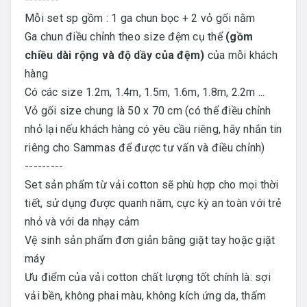
Mỗi set sp gồm : 1 ga chun bọc + 2 vỏ gối nằm
Ga chun điều chỉnh theo size đệm cụ thể
(gồm
chiều dài rộng và độ dầy của đệm)
của mỗi khách
hàng
Có các size 1.2m, 1.4m, 1.5m, 1.6m, 1.8m, 2.2m ...
Vỏ gối size chung là 50 x 70 cm (có thể điều chỉnh
nhỏ lại nếu khách hàng có yêu cầu riêng, hãy nhắn tin
riêng cho Sammas để được tư vấn và điều chỉnh)
---------
Set sản phẩm từ vải cotton sẽ phù hợp cho mọi thời
tiết, sử dụng được quanh năm, cực kỳ an toàn với trẻ
nhỏ và với da nhạy cảm
Vệ sinh sản phẩm đơn giản bằng giặt tay hoặc giặt
máy
Ưu điểm của vải cotton chất lượng tốt chính là: sợi
vải bền, không phai màu, không kích ứng da, thấm