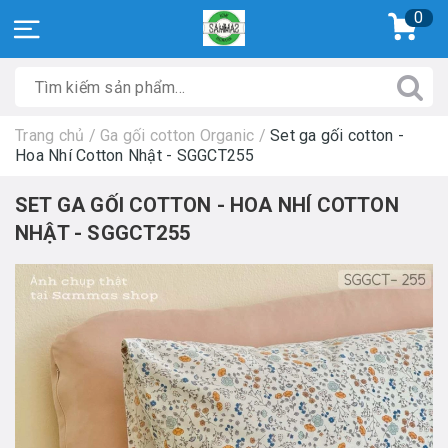
0
Trang chủ
/
Ga gối cotton Organic
/
Set ga gối cotton -
Hoa Nhí Cotton Nhật - SGGCT255
SET GA GỐI COTTON - HOA NHÍ COTTON
NHẬT - SGGCT255