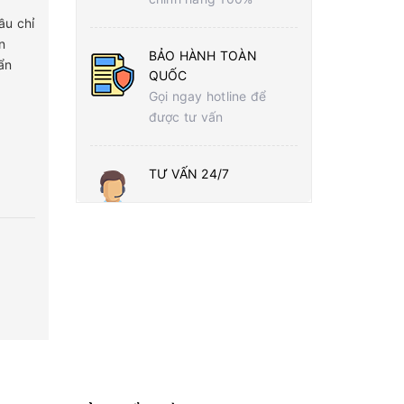
ầu chỉ
n
BẢO HÀNH TOÀN
ẩn
QUỐC
Gọi ngay hotline để
được tư vấn
TƯ VẤN 24/7