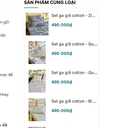
SẢN PHẨM CÙNG LOẠI
Set ga gối cotton - Zíc zắc xám- SGGCT368
i gối
490.000₫
hất
Set ga gối cotton - Quilt tím - SGGCT367
490.000₫
Set ga gối cotton - Quilt hồng - SGGCT366
mmas để
490.000₫
 nhạy
Set ga gối cotton - Bí ngô xanh - SGGCT365
490.000₫
à độ