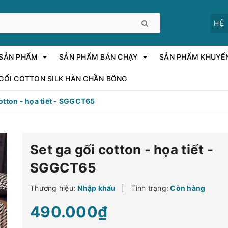
HỆ
 SẢN PHẨM
SẢN PHẨM BÁN CHẠY
SẢN PHẨM KHUYẾ
 GỐI COTTON SILK HÀN CHẦN BÔNG
cotton - họa tiết - SGGCT65
Set ga gối cotton - họa tiết -
SGGCT65
Thương hiệu:
Nhập khẩu
|
Tình trạng:
Còn hàng
490.000₫