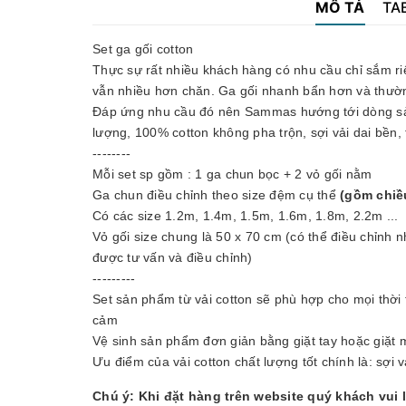
MÔ TẢ
TA
Set ga gối cotton
Thực sự rất nhiều khách hàng có nhu cầu chỉ sắm riê
vẫn nhiều hơn chăn. Ga gối nhanh bẩn hơn và thườn
Đáp ứng nhu cầu đó nên Sammas hướng tới dòng sản
lượng, 100% cotton không pha trộn, sợi vải dai bền, 
--------
Mỗi set sp gồm : 1 ga chun bọc + 2 vỏ gối nằm
Ga chun điều chỉnh theo size đệm cụ thể
(gồm chiề
Có các size 1.2m, 1.4m, 1.5m, 1.6m, 1.8m, 2.2m ...
Vỏ gối size chung là 50 x 70 cm (có thể điều chỉnh 
được tư vấn và điều chỉnh)
---------
Set sản phẩm từ vải cotton sẽ phù hợp cho mọi thời 
cảm
Vệ sinh sản phẩm đơn giản bằng giặt tay hoặc giặt 
Ưu điểm của vải cotton chất lượng tốt chính là: sợi 
Chú ý: Khi đặt hàng trên website quý khách vui 