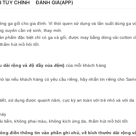
B TÙY CHỈNH
ĐÁNH GIÁ(APP)
ng ga gối cho gia đình. Vì thói quen sử dụng và tần suất dùng ga vớ
g xuyên cần vệ sinh, thay mới.
 phẩm đặc biệt chỉ có ga và gối, được may bằng dòng vải cotton c
thấm hút mồ hôi tốt.
u dài rộng và độ dầy của đệm)
của mỗi khách hàng
nhỏ lại nếu khách hàng có yêu cầu riêng, hãy nhắn tin riêng cho Sa
tiết, sử dụng được quanh năm, cực kỳ an toàn với trẻ nhỏ và với da
máy
vải bền, không phai màu, không kích ứng da, thấm hút mồ hôi tốt.
lòng điền thông tin vào phần ghi chú, về kích thước dài rộng v