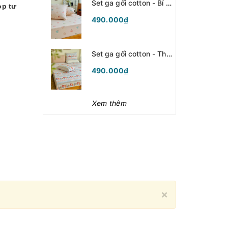
Set ga gối cotton - Bí ngô hồng - SGGCT364
op tư
490.000₫
Set ga gối cotton - Thổ cẩm - SGGCT363
490.000₫
Xem thêm
Close
×