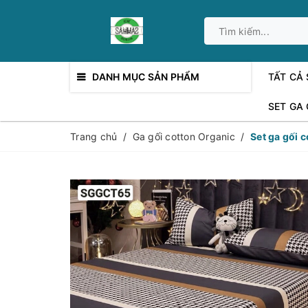
DANH MỤC SẢN PHẨM
TẤT CẢ
SET GA
Trang chủ
/
Ga gối cotton Organic
/
Set ga gối 