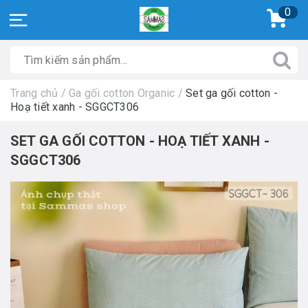
0
Trang chủ
/
Ga gối cotton Organic
/
Set ga gối cotton -
Hoạ tiết xanh - SGGCT306
SET GA GỐI COTTON - HOẠ TIẾT XANH -
SGGCT306