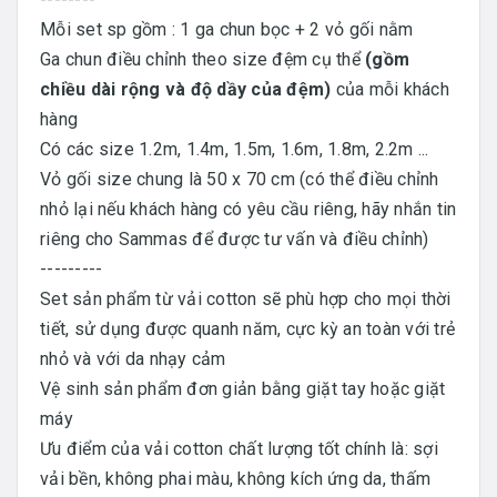
Mỗi set sp gồm : 1 ga chun bọc + 2 vỏ gối nằm
Ga chun điều chỉnh theo size đệm cụ thể
(gồm
chiều dài rộng và độ dầy của đệm)
của mỗi khách
hàng
Có các size 1.2m, 1.4m, 1.5m, 1.6m, 1.8m, 2.2m ...
Vỏ gối size chung là 50 x 70 cm (có thể điều chỉnh
nhỏ lại nếu khách hàng có yêu cầu riêng, hãy nhắn tin
riêng cho Sammas để được tư vấn và điều chỉnh)
---------
Set sản phẩm từ vải cotton sẽ phù hợp cho mọi thời
tiết, sử dụng được quanh năm, cực kỳ an toàn với trẻ
nhỏ và với da nhạy cảm
Vệ sinh sản phẩm đơn giản bằng giặt tay hoặc giặt
máy
Ưu điểm của vải cotton chất lượng tốt chính là: sợi
vải bền, không phai màu, không kích ứng da, thấm