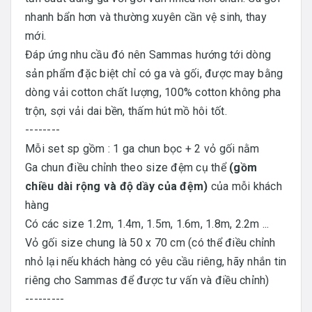
nhanh bẩn hơn và thường xuyên cần vệ sinh, thay
mới.
Đáp ứng nhu cầu đó nên Sammas hướng tới dòng
sản phẩm đặc biệt chỉ có ga và gối, được may bằng
dòng vải cotton chất lượng, 100% cotton không pha
trộn, sợi vải dai bền, thấm hút mồ hôi tốt.
--------
Mỗi set sp gồm : 1 ga chun bọc + 2 vỏ gối nằm
Ga chun điều chỉnh theo size đệm cụ thể
(gồm
chiều dài rộng và độ dầy của đệm)
của mỗi khách
hàng
Có các size 1.2m, 1.4m, 1.5m, 1.6m, 1.8m, 2.2m ...
Vỏ gối size chung là 50 x 70 cm (có thể điều chỉnh
nhỏ lại nếu khách hàng có yêu cầu riêng, hãy nhắn tin
riêng cho Sammas để được tư vấn và điều chỉnh)
---------