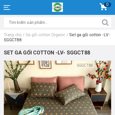
0
Trang chủ
/
Ga gối cotton Organic
/
Set ga gối cotton -LV-
SGGCT88
SET GA GỐI COTTON -LV- SGGCT88