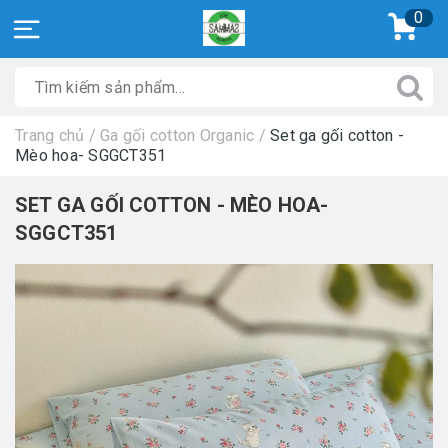
0
Trang chủ
/
Ga gối cotton Organic
/
Set ga gối cotton -
Mèo hoa- SGGCT351
SET GA GỐI COTTON - MÈO HOA-
SGGCT351