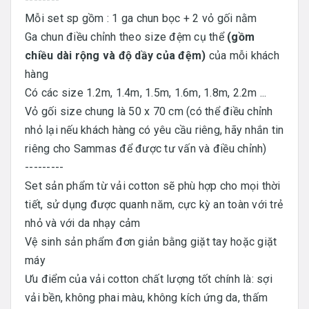
Mỗi set sp gồm : 1 ga chun bọc + 2 vỏ gối nằm
Ga chun điều chỉnh theo size đệm cụ thể
(gồm
chiều dài rộng và độ dầy của đệm)
của mỗi khách
hàng
Có các size 1.2m, 1.4m, 1.5m, 1.6m, 1.8m, 2.2m ...
Vỏ gối size chung là 50 x 70 cm (có thể điều chỉnh
nhỏ lại nếu khách hàng có yêu cầu riêng, hãy nhắn tin
riêng cho Sammas để được tư vấn và điều chỉnh)
---------
Set sản phẩm từ vải cotton sẽ phù hợp cho mọi thời
tiết, sử dụng được quanh năm, cực kỳ an toàn với trẻ
nhỏ và với da nhạy cảm
Vệ sinh sản phẩm đơn giản bằng giặt tay hoặc giặt
máy
Ưu điểm của vải cotton chất lượng tốt chính là: sợi
vải bền, không phai màu, không kích ứng da, thấm