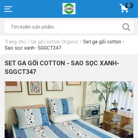
0
Trang chủ
/
Ga gối cotton Organic
/
Set ga gối cotton -
Sao sọc xanh- SGGCT347
SET GA GỐI COTTON - SAO SỌC XANH-
SGGCT347