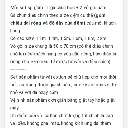
Mỗi set sp gồm : 1 ga chun bọc + 2 vỏ gối nằm
Ga chun điều chỉnh theo size đệm cụ thể
(gồm
chiều dài rộng và độ dầy của đệm)
của mỗi khách
hàng
Có các size 1.2m, 1.4m, 1.5m, 1.6m, 1.8m, 2.2m ...
Vỏ gối size chung là 50 x 70 cm (có thể điều chỉnh
nhỏ lại nếu khách hàng có yêu cầu riêng, hãy nhắn tin
riêng cho Sammas để được tư vấn và điều chỉnh)
---------
Set sản phẩm từ vải cotton sẽ phù hợp cho mọi thời
tiết, sử dụng được quanh năm, cực kỳ an toàn với trẻ
nhỏ và với da nhạy cảm
Vệ sinh sản phẩm đơn giản bằng giặt tay hoặc giặt
máy
Ưu điểm của vải cotton chất lượng tốt chính là: sợi
vải bền, không phai màu, không kích ứng da, thấm