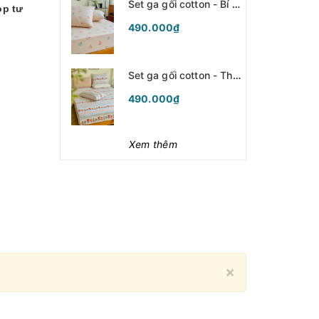
Set ga gối cotton - Bí ngô hồng - SGGCT364
op tư
490.000₫
Set ga gối cotton - Thổ cẩm - SGGCT363
490.000₫
Xem thêm
Close
×