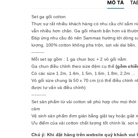
MÔ TẢ
TA
Set ga gối cotton
Thực sự rất nhiều khách hàng có nhu cầu chỉ sắm riê
vẫn nhiều hơn chăn. Ga gối nhanh bẩn hơn và thườn
Đáp ứng nhu cầu đó nên Sammas hướng tới dòng sản
lượng, 100% cotton không pha trộn, sợi vải dai bền, 
--------
Mỗi set sp gồm : 1 ga chun bọc + 2 vỏ gối nằm
Ga chun điều chỉnh theo size đệm cụ thể
(gồm chiề
Có các size 1.2m, 1.4m, 1.5m, 1.6m, 1.8m, 2.2m ...
Vỏ gối size chung là 50 x 70 cm (có thể điều chỉnh 
được tư vấn và điều chỉnh)
---------
Set sản phẩm từ vải cotton sẽ phù hợp cho mọi thời 
cảm
Vệ sinh sản phẩm đơn giản bằng giặt tay hoặc giặt 
Ưu điểm của vải cotton chất lượng tốt chính là: sợi 
Chú ý: Khi đặt hàng trên website quý khách vui 