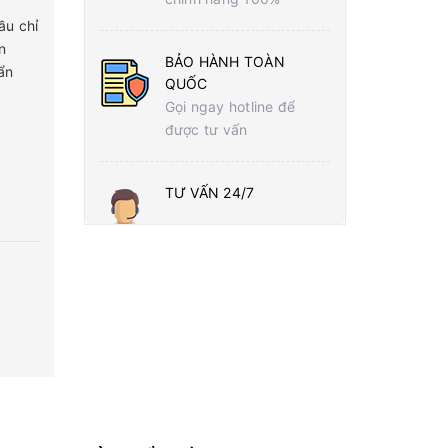
ầu chỉ
n
BẢO HÀNH TOÀN
ẩn
QUỐC
Gọi ngay hotline để
được tư vấn
TƯ VẤN 24/7