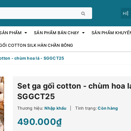
HỆ
 SẢN PHẨM
SẢN PHẨM BÁN CHẠY
SẢN PHẨM KHUYẾ
 GỐI COTTON SILK HÀN CHẦN BÔNG
cotton - chùm hoa lá - SGGCT25
Set ga gối cotton - chùm hoa l
SGGCT25
Thương hiệu:
Nhập khẩu
|
Tình trạng:
Còn hàng
490.000₫