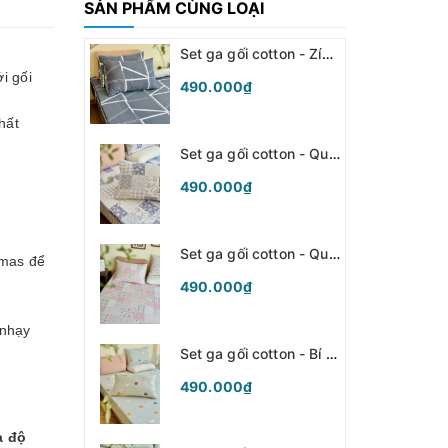
SẢN PHẨM CÙNG LOẠI
Set ga gối cotton - Zíc zắc xám- SGGCT368
i gối
490.000₫
hất
Set ga gối cotton - Quilt tím - SGGCT367
490.000₫
Set ga gối cotton - Quilt hồng - SGGCT366
mmas để
490.000₫
 nhạy
Set ga gối cotton - Bí ngô xanh - SGGCT365
490.000₫
à độ