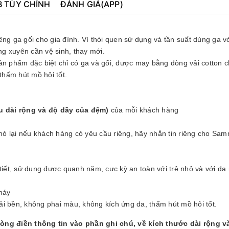
B TÙY CHỈNH
ĐÁNH GIÁ(APP)
ng ga gối cho gia đình. Vì thói quen sử dụng và tần suất dùng ga vớ
g xuyên cần vệ sinh, thay mới.
 phẩm đặc biệt chỉ có ga và gối, được may bằng dòng vải cotton c
thấm hút mồ hôi tốt.
u dài rộng và độ dầy của đệm)
của mỗi khách hàng
nhỏ lại nếu khách hàng có yêu cầu riêng, hãy nhắn tin riêng cho Sa
tiết, sử dụng được quanh năm, cực kỳ an toàn với trẻ nhỏ và với da
máy
vải bền, không phai màu, không kích ứng da, thấm hút mồ hôi tốt.
lòng điền thông tin vào phần ghi chú, về kích thước dài rộng v