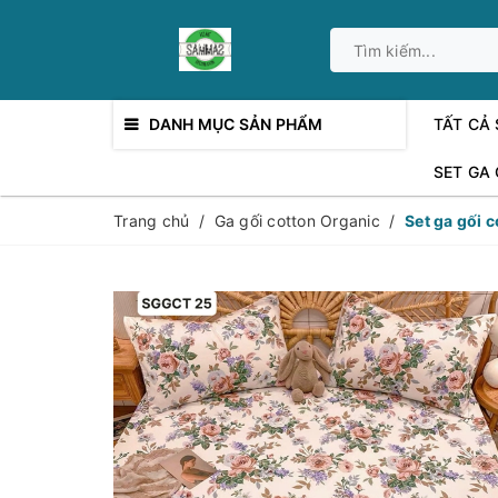
DANH MỤC SẢN PHẨM
TẤT CẢ
SET GA
Trang chủ
/
Ga gối cotton Organic
/
Set ga gối 