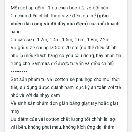
Mỗi set sp gồm : 1 ga chun bọc + 2 vỏ gối nằm
Ga chun điều chỉnh theo size đệm cụ thể
(gồm
chiều dài rộng và độ dầy của đệm)
của mỗi khách
hàng
Có các size 1.2m, 1.4m, 1.5m, 1.6m, 1.8m, 2.2m ...
Vỏ gối size chung là 50 x 70 cm (có thể điều chỉnh
nhỏ lại nếu khách hàng có yêu cầu riêng, hãy nhắn tin
riêng cho Sammas để được tư vấn và điều chỉnh)
---------
Set sản phẩm từ vải cotton sẽ phù hợp cho mọi thời
tiết, sử dụng được quanh năm, cực kỳ an toàn với trẻ
nhỏ và với da nhạy cảm
Vệ sinh sản phẩm đơn giản bằng giặt tay hoặc giặt
máy
Ưu điểm của vải cotton chất lượng tốt chính là: sợi
vải bền, không phai màu, không kích ứng da, thấm