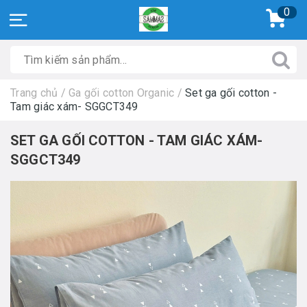
0
Trang chủ
/
Ga gối cotton Organic
/
Set ga gối cotton -
Tam giác xám- SGGCT349
SET GA GỐI COTTON - TAM GIÁC XÁM-
SGGCT349