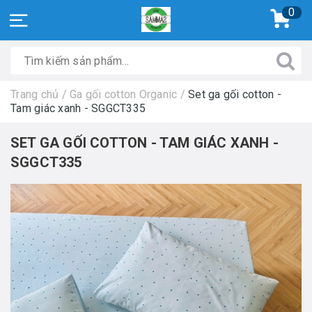
0
Trang chủ
/
Ga gối cotton Organic
/
Set ga gối cotton -
Tam giác xanh - SGGCT335
SET GA GỐI COTTON - TAM GIÁC XANH -
SGGCT335