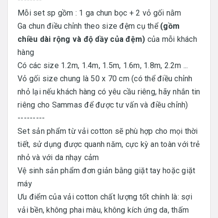
Mỗi set sp gồm : 1 ga chun bọc + 2 vỏ gối nằm
Ga chun điều chỉnh theo size đệm cụ thể
(gồm
chiều dài rộng và độ dầy của đệm)
của mỗi khách
hàng
Có các size 1.2m, 1.4m, 1.5m, 1.6m, 1.8m, 2.2m ...
Vỏ gối size chung là 50 x 70 cm (có thể điều chỉnh
nhỏ lại nếu khách hàng có yêu cầu riêng, hãy nhắn tin
riêng cho Sammas để được tư vấn và điều chỉnh)
---------
Set sản phẩm từ vải cotton sẽ phù hợp cho mọi thời
tiết, sử dụng được quanh năm, cực kỳ an toàn với trẻ
nhỏ và với da nhạy cảm
Vệ sinh sản phẩm đơn giản bằng giặt tay hoặc giặt
máy
Ưu điểm của vải cotton chất lượng tốt chính là: sợi
vải bền, không phai màu, không kích ứng da, thấm